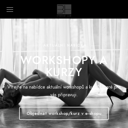
AKTUÁLNÍ NABÍDKA
WORKSHOPY A
KURZY
Vítejte na nabídce aktuální workshopů a kurzů, které pro
vás připravuji.
Objednat workshop/kurz v e-shopu