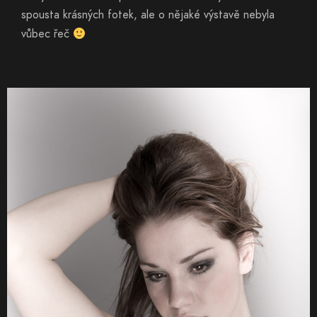
spousta krásných fotek, ale o nějaké výstavě nebyla
vůbec řeč